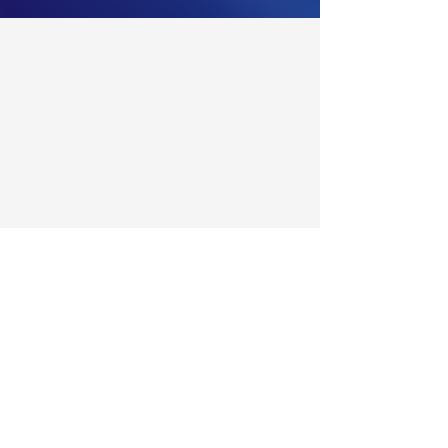
TELEFONE:
0800 878 5129
SOBRE A FEMAF
A FEMAF
CPA