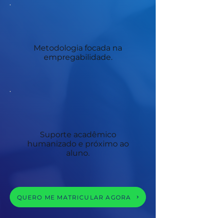
Metodologia focada na
empregabilidade.
Suporte acadêmico
humanizado e próximo ao
aluno.
QUERO ME MATRICULAR AGORA