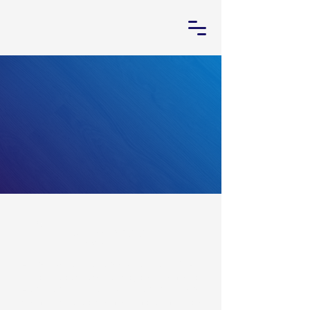
Responsabilidade
Social FEMAF
A responsabilidade social da FEMAF
– Faculdade de Educação Memorial
Adelaide Franco deve ser
compreendida como uma dimensão