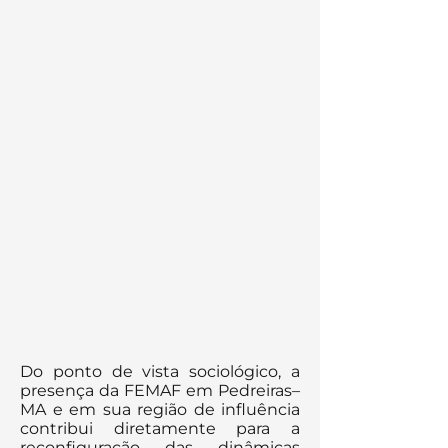
estruturante de sua atuação
institucional, especialmente no
contexto do interior maranhense,
onde o acesso à educação superior
historicamente se apresentou como
um privilégio restrito a poucos.
Nesse cenário, a FEMAF emerge
como um agente de transformação
social ao democratizar o ensino
superior e criar condições concretas
para que jovens e adultos possam
não apenas ingressar na
universidade, mas também
permanecer e concluir sua
formação, mesmo diante de
limitações econômicas, geográficas
e sociais.
Do ponto de vista sociológico, a
presença da FEMAF em Pedreiras–
MA e em sua região de influência
contribui diretamente para a
reconfiguração das dinâmicas