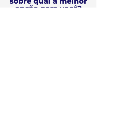
sobre qual a melhor
opção para você?
TIRAR DÚVIDAS
TELEFONE:
0800 878 5129
SOBRE A FEMAF
A FEMAF
CPA
Editais
Trabalhe Conosco
Políticas de Privacidade
Políticas de Devolução