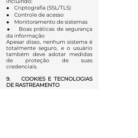
incluindo:
● Criptografia (SSL/TLS)
● Controle de acesso
● Monitoramento de sistemas
● Boas práticas de segurança
da informação
Apesar disso, nenhum sistema é
totalmente seguro, e o usuário
também deve adotar medidas
de proteção de suas
credenciais.
9. COOKIES E TECNOLOGIAS
DE RASTREAMENTO
A FEMAF utiliza cookies e
tecnologias similares para
melhorar a experiência de
navegação, garantir o
funcionamento adequado do
site e coletar informações
estatísticas sobre o uso da