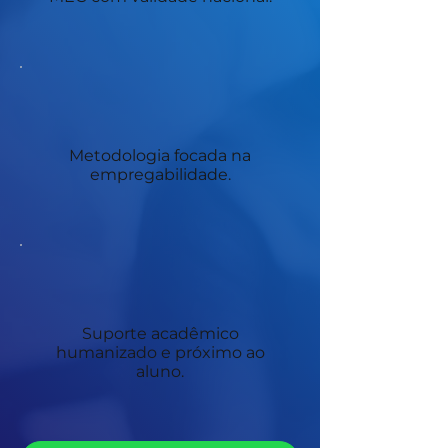
Metodologia focada na
empregabilidade.
Suporte acadêmico
humanizado e próximo ao
aluno.